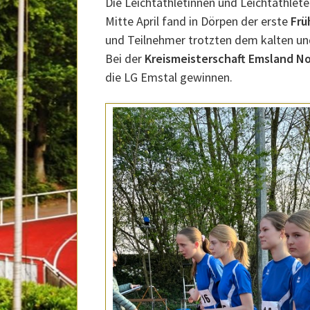
Die Leichtathletinnen und Leichtathlet
Mitte April fand in Dörpen der erste
Frü
und Teilnehmer trotzten dem kalten und
Bei der
Kreismeisterschaft Emsland N
die LG Emstal gewinnen.