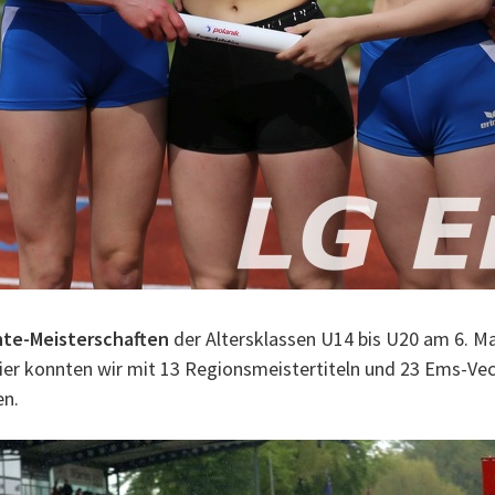
hte-Meisterschaften
der Altersklassen U14 bis U20 am 6. Ma
Hier konnten wir mit 13 Regionsmeistertiteln und 23 Ems-Vec
en.