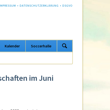
NAVIGATION
IMPRESSUM
DATENSCHUTZERKLÄRUNG
DSGVO
ÜBERSPRINGEN
Navigation
Kalender
Soccerhalle
überspringen
schaften im Juni