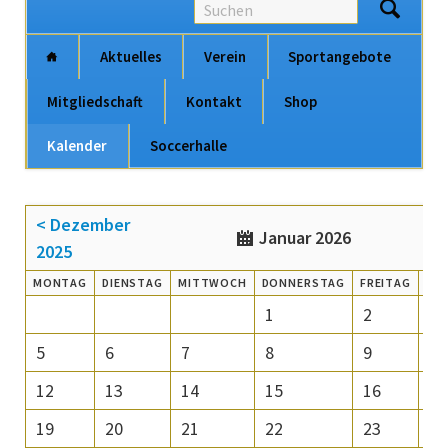
Na
Aktuelles
Verein
Sportangebote
üb
Mitgliedschaft
Kontakt
Shop
Kalender
Soccerhalle
Navigation
überspringen
< Dezember
Januar 2026
2025
MO
NTAG
DI
ENSTAG
MI
TTWOCH
DO
NNERSTAG
FR
EITAG
SA
1
2
3
5
6
7
8
9
10
12
13
14
15
16
17
19
20
21
22
23
24