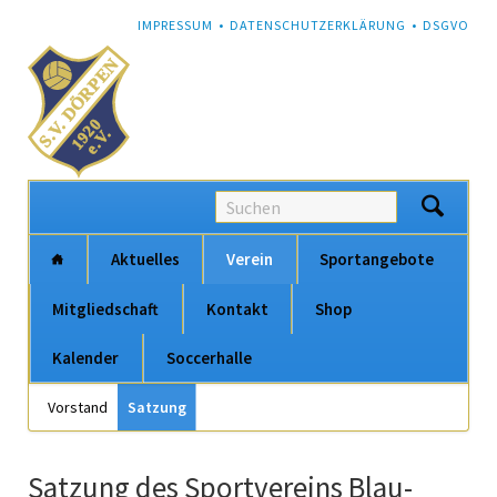
NAVIGATION
IMPRESSUM
DATENSCHUTZERKLÄRUNG
DSGVO
ÜBERSPRINGEN
Na
Aktuelles
Verein
Sportangebote
üb
Mitgliedschaft
Kontakt
Shop
Kalender
Soccerhalle
Navigation
Vorstand
Satzung
Navigation
überspringen
überspringen
Satzung des Sportvereins Blau-