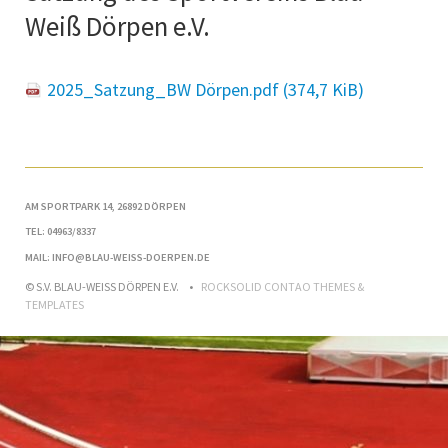
Weiß Dörpen e.V.
2025_Satzung_BW Dörpen.pdf
(374,7 KiB)
AM SPORTPARK 14, 26892 DÖRPEN
TEL: 04963/8337
MAIL: INFO@BLAU-WEISS-DOERPEN.DE
© S.V. BLAU-WEISS DÖRPEN E.V.
ROCKSOLID CONTAO THEMES &
TEMPLATES